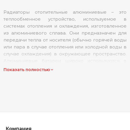
Радиаторы отопительные алюминиевые
– это
теплообменное устройство, используемое в
системах отопления и охлаждения, изготовленное
из алюминиевого сплава. Они предназначен для
передачи тепла от носителя (обычно горячей воды
или пара в случае отопления или холодной воды в
случае охлаждения) в окружающее пространство.
Алюминиевые батареи широко используются в
домах, офисах и других помещениях. Они имеют
Показать полностью
небольшой вес, в среднем до 2 кг, и небольшую
толщину стенки около 4 мм. Высоконадежные и
недорогие алюминиевые радиаторы
получили
очень широкое распространение в Беларуси.
При организации системы центрального отопления
больше используются именно алюминиевые
модели, благодаря своей функциональности.
Хорошая передача тепла позволяет им иметь
Компания