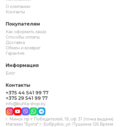
высокий КПД, а конструкция способна справляться
О компании
с изменением давления теплоносителя без каких-
Контакты
либо проблем.
Покупателям
Основное применение радиаторов в следующих
Как оформить заказ
системах отопления:
Способы оплаты
Доставка
давление не превышает 3х атмосфер;
Обмен и возврат
сохраняется естественная и принудительная
Гарантия
циркуляция теплоносителя;
Информация
в однотрубных системах отопления;
Блог
в двухтрубных системах отопления,
с горизонтальным и вертикальным
Контакты
водопроводом.
+375 44 541 99 77
+375 29 541 99 77
Однако стоит учитывать, что в условиях
info@buhta-shop.by
повышенного давления, таких как
многоквартирные дома, алюминий применять не
г. Минск пр-т Победителей, 19, оф. 31 (точка выдачи)
рекомендуют из-за недостаточной прочности.
Магазин "Бухта" г. Бобруйск, ул. Пушкина 126 Время