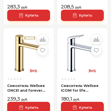
182306000,
182401000 (хром)
283,3
208,5
отдельностоящий
руб.
руб.
(хром)
Купить
Купить
Смеситель Wellsee
Смеситель Wellsee
ONCE! and forever
ICON! for life
182403000 (золотой)
182301000 (хром)
239,3
180,1
руб.
руб.
Купить
Купить