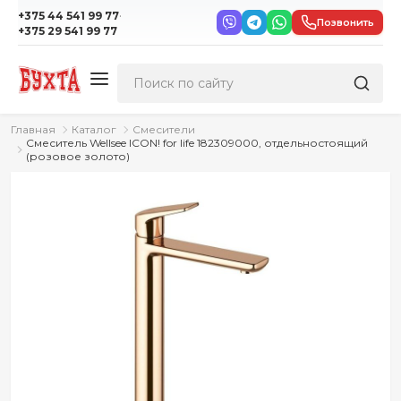
·
+375 44 541 99 77
Позвонить
+375 29 541 99 77
Главная
Каталог
Смесители
Смеситель Wellsee ICON! for life 182309000, отдельностоящий
(розовое золото)