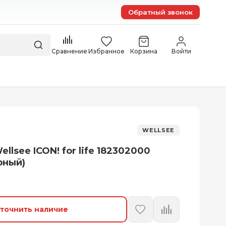
Обратный звонок
Сравнение
Избранное
Корзина
Войти
WELLSEE
llsee ICON! for life 182302000
рный)
точнить наличие