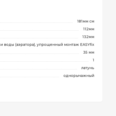
181мм см
112мм
132мм
чи воды (аэратора), упрощенный монтаж EASYfix
35 мм
1
латунь
однорычажный