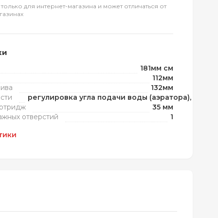
 только для интернет-магазина и может отличаться от
газинах
ки
181мм см
112мм
лива
132мм
сти
регулировка угла подачи воды (аэратора), упро
артридж
35 мм
ажных отверстий
1
тики