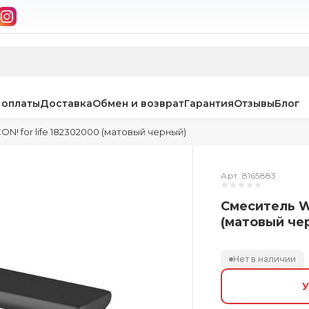
 оплаты
Доставка
Обмен и возврат
Гарантия
Отзывы
Блог
ON! for life 182302000 (матовый черный)
Арт. 8165883
Смеситель We
(матовый че
Нет в наличии
У