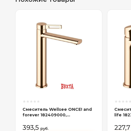
Смеситель Wellsee ONCE! and
Смесит
forever 182409000,
life 1
отдельностоящий (розовое
золото
золото)
393,5
227,
руб.