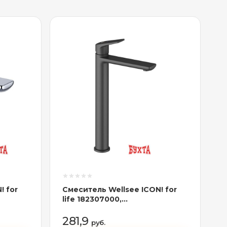
! for
Смеситель Wellsee ICON! for
life 182307000,
отдельностоящий (матовый
черный)
281,9
руб.