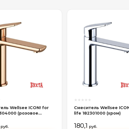
ель Wellsee ICON! for
Смеситель Wellsee ICON
82304000 (розовое
life 182301000 (хром)
)
7
180,1
руб.
руб.