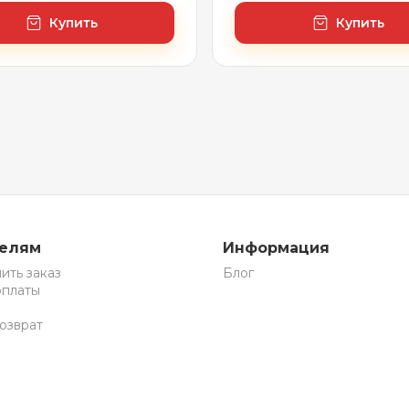
Купить
Купить
телям
Информация
ить заказ
Блог
оплаты
озврат