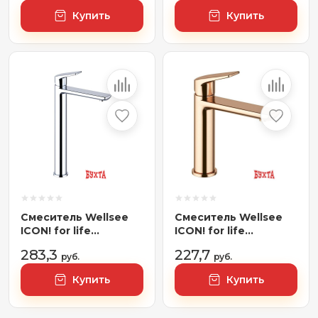
(розовое золото)
(хром)
Купить
Купить
Смеситель Wellsee
Смеситель Wellsee
ICON! for life
ICON! for life
182306000,
182304000 (розовое
283,3
227,7
отдельностоящий
руб.
золото)
руб.
(хром)
Купить
Купить