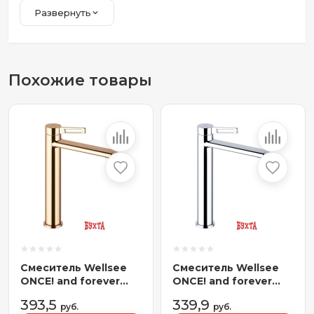
Развернуть
Похожие товары
Смеситель Wellsee
Смеситель Wellsee
ONCE! and forever
ONCE! and forever
182409000,
182406000,
393,5
339,9
отдельностоящий
руб.
отдельностоящий
руб.