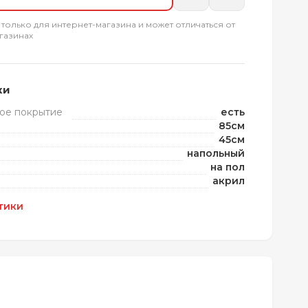
 только для интернет-магазина и может отличаться от
газинах
ки
ое покрытие
есть
85см
45см
напольный
на пол
акрил
тики