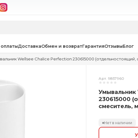
 оплаты
Доставка
Обмен и возврат
Гарантия
Отзывы
Блог
вальник Wellsee Chalice Perfection 230615000 (отдельностоящий,
Арт. 9857960
Умывальник W
230615000 (
смеситель, 
Нет в наличии
У