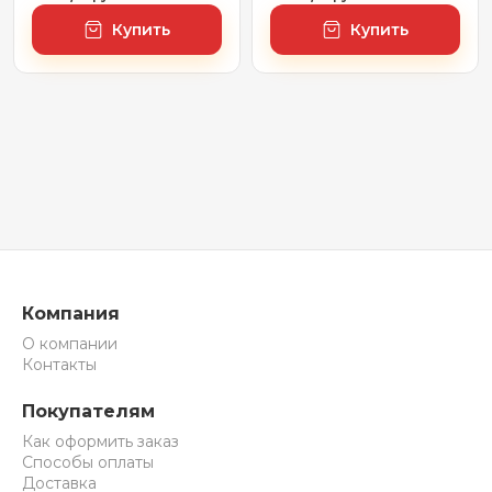
Rays' Spectrum
Rays' Spectrum
Купить
Купить
172200910, 70 х 55 см
172200860, 50 х 70 см
(с сенсором и
(с сенсором и
регулировкой
регулировкой
яркости освещения)
яркости освещения)
Компания
О компании
Контакты
Покупателям
Как оформить заказ
Способы оплаты
Доставка