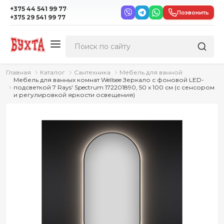
·
+375 44 541 99 77
Позвонить
+375 29 541 99 77
Главная
Каталог
Сантехника
Мебель для ванной
Мебель для ванных комнат Wellsee Зеркало с фоновой LED-
подсветкой 7 Rays' Spectrum 172201890, 50 x 100 см (с сенсором
и регулировкой яркости освещения)