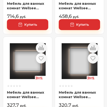
Мебель для ванных
Мебель для ванных
комнат Wellsee
комнат Wellsee
Тумба под
Зеркало с фоновой
714,6
458,6
умывальник 3 в 1 WC
руб.
LED-подсветкой 7
руб.
Area 221805006
Rays' Spectrum
Купить
Купить
(тумба/матовый
172201080, 80 х 120 см
зеленый, раковина/
(с сенсором и
глянцевый белый,
регулировкой
ножки/матовый
яркости освещения)
черный)
Мебель для ванных
Мебель для ванных
комнат Wellsee
комнат Wellsee
Зеркало с фоновой
Зеркало с фоновой
327,7
320,7
LED-подсветкой 7
руб.
LED-подсветкой 7
руб.