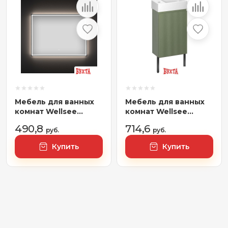
Мебель для ванных
Мебель для ванных
комнат Wellsee
комнат Wellsee
Зеркало с
Тумба под
490,8
714,6
фронтальной LED-
руб.
умывальник 3 в 1 WC
руб.
подсветкой 7 Rays'
Area 221805006
Купить
Купить
Spectrum 172201410,
(тумба/матовый
120 х 80 см (с
зеленый, раковина/
сенсором и
глянцевый белый,
регулировкой
ножки/матовый
яркости освещения)
черный)