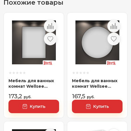
Похожие товары
Мебель для ванных
Мебель для ванных
комнат Wellsee
комнат Wellsee
Зеркало 7 Rays'
Зеркало 7 Rays'
173,2
167,5
Spectrum 172200700,
руб.
Spectrum 172200060,
руб.
70 х 100 см
80 х 80 см
Купить
Купить