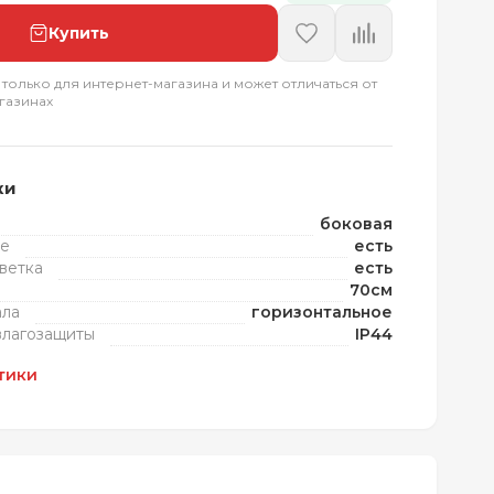
Купить
 только для интернет-магазина и может отличаться от
газинах
ки
боковая
те
есть
ветка
есть
70см
ала
горизонтальное
влагозащиты
IP44
тики