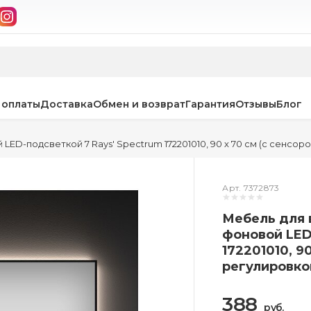
 оплаты
Доставка
Обмен и возврат
Гарантия
Отзывы
Блог
LED-подсветкой 7 Rays' Spectrum 172201010, 90 х 70 см (с сенсо
Арт. 7372873
Мебель для 
фоновой LED
172201010, 9
регулировко
388
руб.