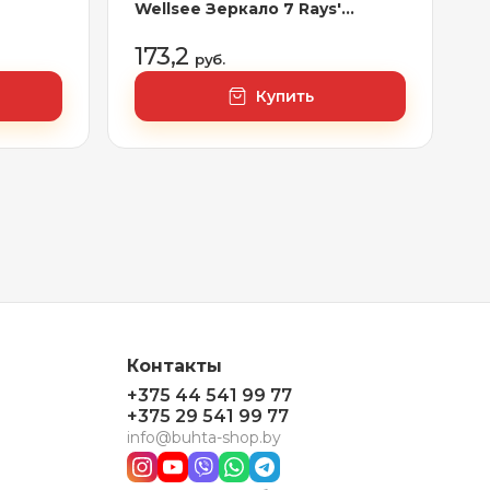
Wellsee Зеркало 7 Rays'
ea
Spectrum 172200700, 70 х 100
вый
см
173,2
руб.
/
и/
Купить
Контакты
+375 44 541 99 77
+375 29 541 99 77
info@buhta-shop.by