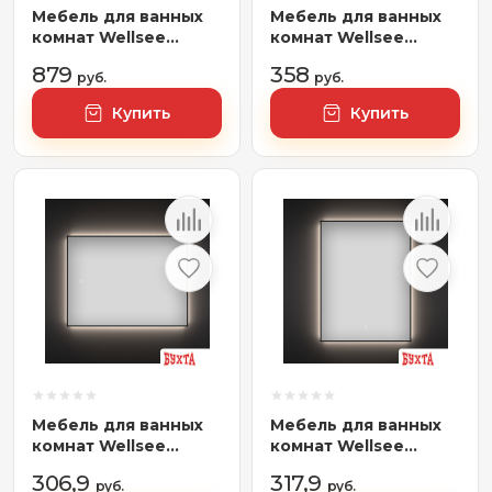
Мебель для ванных
Мебель для ванных
комнат Wellsee
комнат Wellsee
Genuine Tree
Зеркало с
879
358
162016000, 140 см
руб.
фронтальной LED-
руб.
(столешница)
подсветкой 7 Rays'
Купить
Купить
Spectrum 172201720,
40 х 70 см (с
сенсором и
регулировкой
яркости освещения)
Мебель для ванных
Мебель для ванных
комнат Wellsee
комнат Wellsee
Зеркало с фоновой
Зеркало с фоновой
306,9
317,9
LED-подсветкой 7
руб.
LED-подсветкой 7
руб.