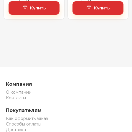
Rays' Spectrum
Rays' Spectrum
Купить
Купить
172200830, 60 х 50 см
172200860, 50 х 70 см
(с сенсором и
(с сенсором и
регулировкой
регулировкой
яркости освещения)
яркости освещения)
Компания
О компании
Контакты
Покупателям
Как оформить заказ
Способы оплаты
Доставка