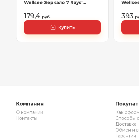
Wellsee Зеркало 7 Rays'
Wellse
Spectrum 172200750, 100 х 80
LED-по
см
Spectr
179,4
393
руб.
р
см (с 
регули
Купить
освещ
Компания
Покупа
О компании
Как оформ
Контакты
Способы 
Доставка
Обмен и в
Гарантия