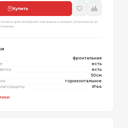
Купить
 только для интернет-магазина и может отличаться от
газинах
ки
фронтальная
те
есть
ветка
есть
50см
ала
горизонтальное
влагозащиты
IP44
тики