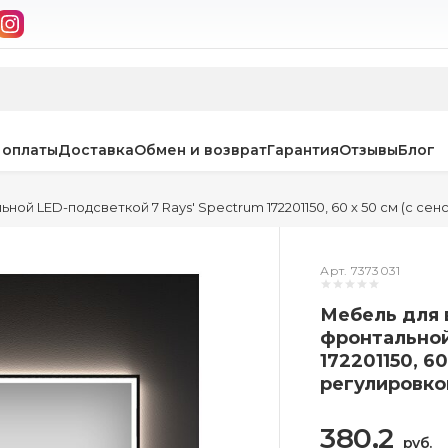
 оплаты
Доставка
Обмен и возврат
Гарантия
Отзывы
Блог
ной LED-подсветкой 7 Rays' Spectrum 172201150, 60 х 50 см (с с
Арт. 7373031
Мебель для 
фронтальной
172201150, 60
регулировко
380,2
руб.