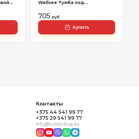
овой
Wellsee Тумба под
умывальник 2 в 1 WC Area
 х 50
221802002 (тумба/матовый
705
руб.
темно-серый, раковина/
глянцевый белый, без ножек)
Купить
Контакты
+375 44 541 99 77
+375 29 541 99 77
info@buhta-shop.by