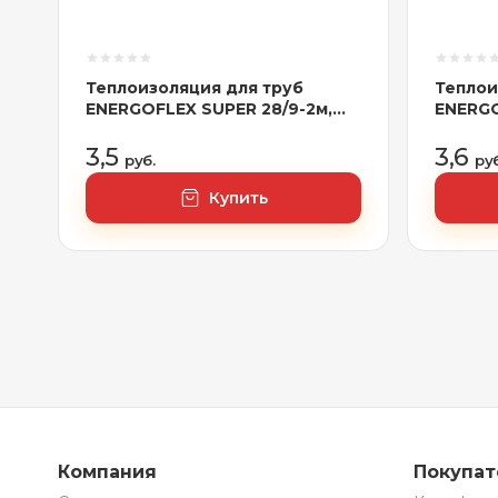
Теплоизоляция для труб
Теплои
ENERGOFLEX SUPER 28/9-2м,
ENERG
арт.EFXT028092SU
красна
арт.EF
3,5
3,6
руб.
руб
Купить
Компания
Покупа