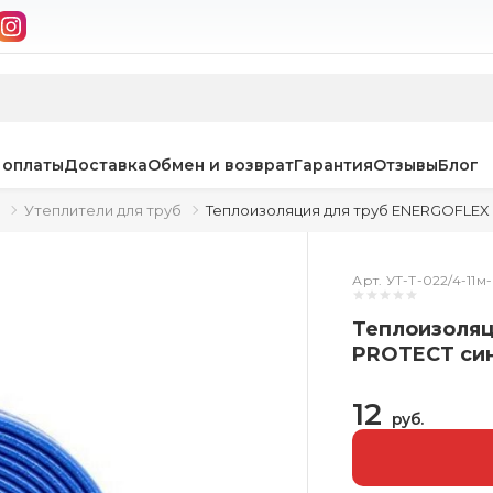
 оплаты
Доставка
Обмен и возврат
Гарантия
Отзывы
Блог
Утеплители для труб
Теплоизоляция для труб ENERGOFLEX S
Арт. УТ-Т-022/4-11
Теплоизоляц
PROTECT син
12
руб.