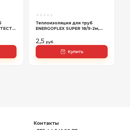
б
Теплоизоляция для труб
OTECT
ENERGOFLEX SUPER 18/9-2м,
арт.EFXT018092SU
2,5
руб.
Купить
Контакты