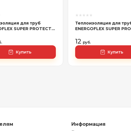
золяция для труб
Теплоизоляция для тру
OFLEX SUPER PROTECT
ENERGOFLEX SUPER PR
я 35/6-2м,
красная 18/4-11м,
XT035062SUPRK-160
арт.EFXT0180411SUPRK
12
.
руб.
Купить
Купить
телям
Информация