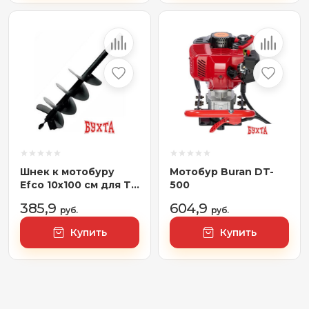
Шнек к мотобуру
Мотобур Buran DT-
Efco 10х100 см для TR
500
1551
385,9
604,9
руб.
руб.
Купить
Купить