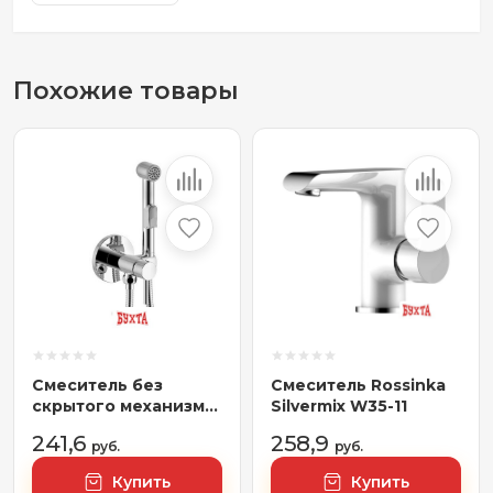
Похожие товары
Смеситель без
Смеситель Rossinka
скрытого механизма
Silvermix W35-11
Rossinka Silvermix
241,6
258,9
X25-51
руб.
руб.
Купить
Купить