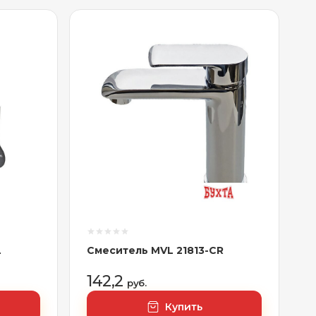
L
Смеситель MVL 21813-CR
142,2
руб.
Купить