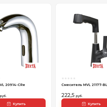
VL 20914-CRe
Смеситель MVL 21177-B
222,5
руб.
руб.
Купить
Купить