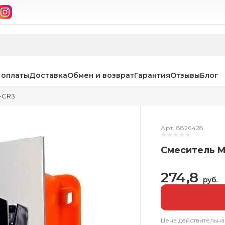
 оплаты
Доставка
Обмен и возврат
Гарантия
Отзывы
Блог
-CR3
Арт. 8826428
Смеситель M
274,8
руб.
Цена действительна