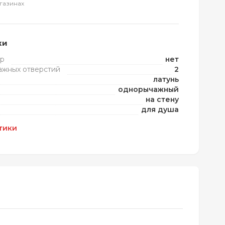
газинах
ки
ур
нет
ажных отверстий
2
латунь
однорычажный
на стену
для душа
тики