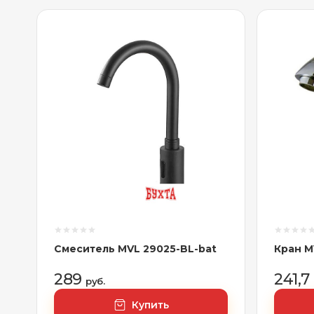
Смеситель MVL 29025-BL-bat
Кран M
289
241,7
руб.
Купить