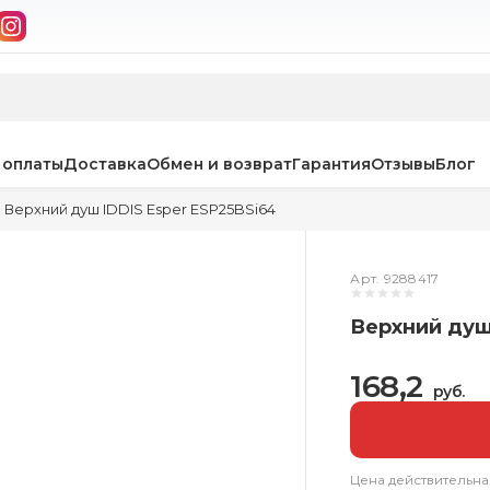
 оплаты
Доставка
Обмен и возврат
Гарантия
Отзывы
Блог
Верхний душ IDDIS Esper ESP25BSi64
Арт. 9288417
Верхний душ
168,2
руб.
Цена действительна