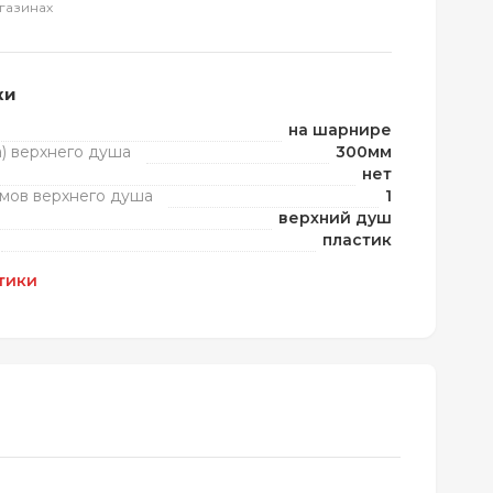
газинах
ки
на шарнире
) верхнего душа
300мм
нет
мов верхнего душа
1
верхний душ
пластик
тики