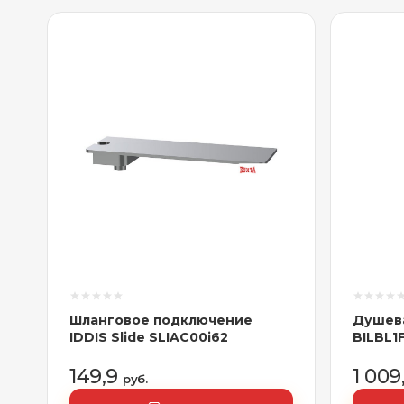
Шланговое подключение
Душева
IDDIS Slide SLIAC00i62
BILBL1
149,9
1 009
руб.