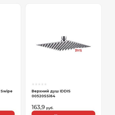
 Swipe
Верхний душ IDDIS
00520SSi64
163,9
руб.