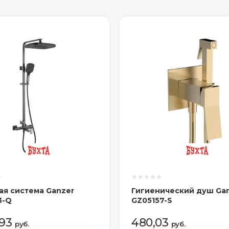
я система Ganzer
Гигиенический душ Ga
3-Q
GZ05157-S
,93
480,03
руб.
руб.