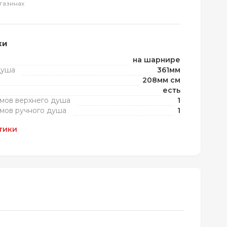
газинах
ки
на шарнире
душа
361мм
208мм см
есть
мов верхнего душа
1
мов ручного душа
1
тики