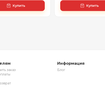
Купить
Купить
телям
Информация
ить заказ
Блог
оплаты
озврат