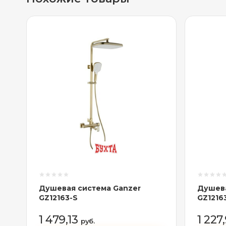
Душевая система Ganzer
Душева
GZ12163-S
GZ1216
1 479,13
1 227
руб.