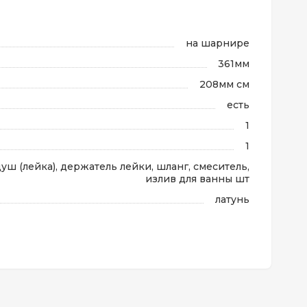
на шарнире
361мм
208мм см
есть
1
1
уш (лейка), держатель лейки, шланг, смеситель,
излив для ванны шт
латунь