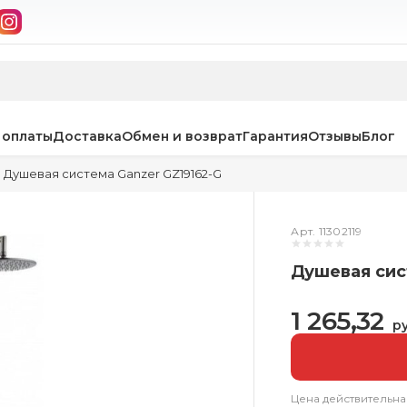
 оплаты
Доставка
Обмен и возврат
Гарантия
Отзывы
Блог
Душевая система Ganzer GZ19162-G
Арт. 11302119
Душевая сис
1 265,32
ру
Цена действительна