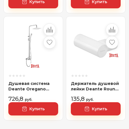
Купить
Купить
Душевая система
Держатель душевой
Deante Oregano
лейки Deante Round
Square NAC 01SM
Bianco ANR_A21U
726,8
135,8
руб.
руб.
Купить
Купить