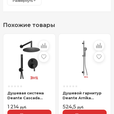
Развернуть
Похожие товары
Душевая система
Душевой гарнитур
Deante Cascada
Deante Arnika
Arnika Nero NAC
NQA_D61K
1 214
524,5
N9QP
руб.
руб.