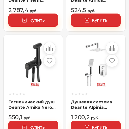
Deante Therm
Deante Arnika
BXYZREBT
NQA_D61K
2 787,4
524,5
руб.
руб.
Купить
Купить
Гигиенический душ
Душевая система
Deante Arnika Nero
Deante Alpinia
BQA N34M
BXYZ0GAM
550,1
1 200,2
руб.
руб.
Купить
Купить