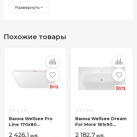
Развернуть
Похожие товары
Ванна Wellsee Pro
Ванна Wellsee Dream
Line 170x80
For More 181x90
28750104R
23790104R
2 426,1
2 182,7
(отдельностоящая
руб.
(встраиваемая ванна
руб.