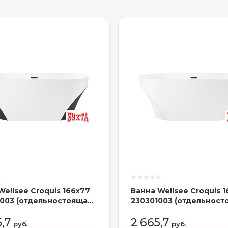
Wellsee Croquis 166x77
Ванна Wellsee Croquis 
003 (отдельностоящая
230301003 (отдельност
матовый белый/
ванна белый глянец, эк
й черный, экран,
ножки, сифон-автомат
5,7
2 665,7
руб.
руб.