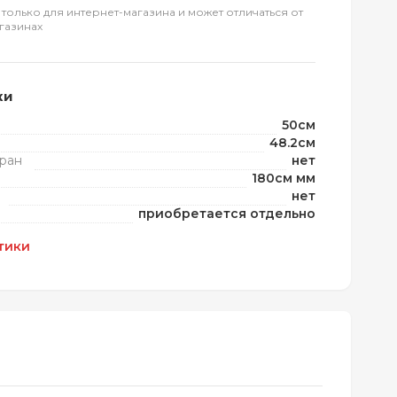
 только для интернет-магазина и может отличаться от
газинах
ки
50см
48.2см
ран
нет
180см мм
нет
приобретается отдельно
тики