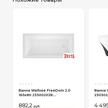
Ванна Wellsee FreeDom 2.0
Ванна 
165x80 23300202R
230302
(встраиваемая ванна белый
ванна 
глянец, сифон-автомат
матовы
882,2
4 49
руб.