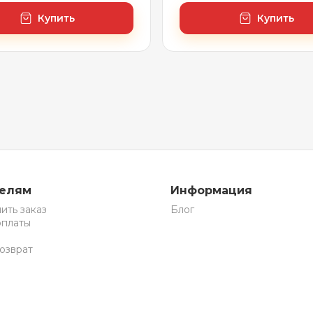
 сифон-автомат
матовый черный)
й черный)
Купить
Купить
телям
Информация
ить заказ
Блог
оплаты
озврат