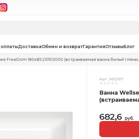
 оплаты
Доставка
Обмен и возврат
Гарантия
Отзывы
Блог
see FreeDom 180x85 231103000 (встраиваемая ванна белый глянец
Арт. 9612997
Ванна Wells
(встраиваем
682,6
руб.