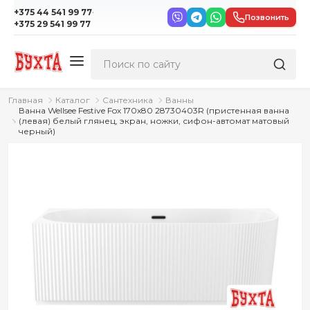
·
+375 44 541 99 77
Позвонить
+375 29 541 99 77
Главная
Каталог
Сантехника
Ванны
Ванна Wellsee Festive Fox 170x80 28730403R (пристенная ванна
(левая) белый глянец, экран, ножки, сифон-автомат матовый
черный)