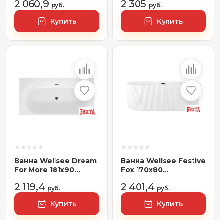
2 060,9
2 305
(отдельностоящая
руб.
(левая) белый
руб.
ванна белый глянец,
глянец, экран, ножки,
Купить
Купить
экран, ножки, сифон-
сифон-автомат хром)
автомат золото)
Ванна Wellsee Dream
Ванна Wellsee Festive
For More 181x90
Fox 170x80
23790103R
28730203R
2 119,4
2 401,4
(встраиваемая ванна
руб.
(пристенная ванна
руб.
белый глянец,
белый глянец, экран,
Купить
Купить
сифон-автомат
ножки, сифон-
матовый черный)
автомат матовый