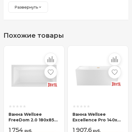
Развернуть
Похожие товары
Ванна Wellsee
Ванна Wellsee
FreeDom 2.0 180x85
Excellence Pro 140x70
23300302R
28760504R
1 754
1 907,6
(встраиваемая ванна
руб.
(пристенная ванна
руб.