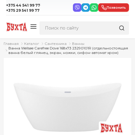
·
+375 44 541 99 77
Позвонить
+375 29 541 99 77
Главная
Каталог
Сантехника
Ванны
Ванна Wellsee Carefree Dove 168x73 23290101R (отдельностоящая
ванна белый глянец, экран, ножки, сифон-автомат хром)