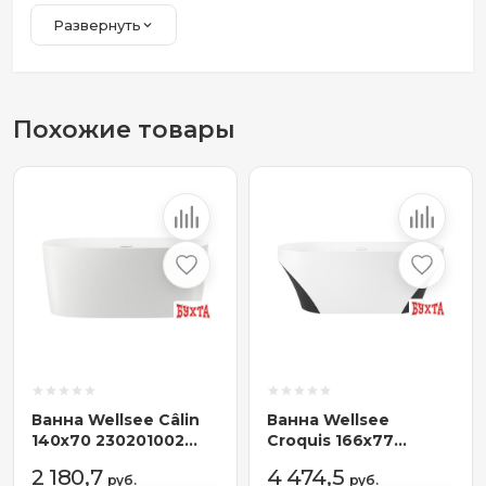
Развернуть
Похожие товары
Ванна Wellsee Câlin
Ванна Wellsee
140x70 230201002
Croquis 166x77
(отдельностоящая
230302002
2 180,7
4 474,5
ванна белый глянец,
руб.
(отдельностоящая
руб.