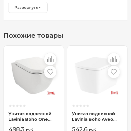
Развернуть
Похожие товары
Унитаз подвесной
Унитаз подвесной
Lavinia Boho One
Lavinia Boho Aveo
Rimless 3302004R
Rimless 3306002R
498,3
542,6
(чаша,
руб.
(чаша,
руб.