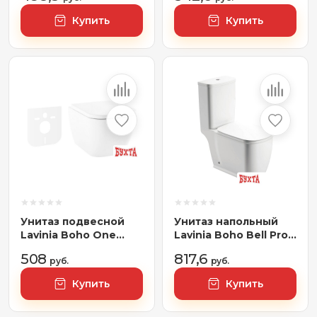
пневмокрышка)
пневмокрышка)
Купить
Купить
Унитаз подвесной
Унитаз напольный
Lavinia Boho One
Lavinia Boho Bell Pro
Rimless 21010004
3301001N (бачок,
508
817,6
(чаша,
руб.
чаша,
руб.
пневмокрышка, шум-
пневмокрышка)
Купить
Купить
я)