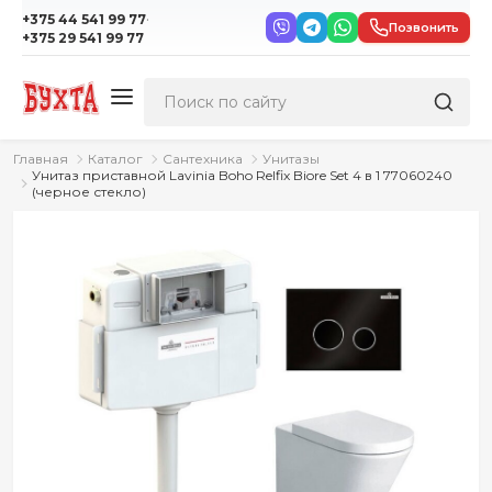
·
+375 44 541 99 77
Позвонить
+375 29 541 99 77
Главная
Каталог
Сантехника
Унитазы
Унитаз приставной Lavinia Boho Relfix Biore Set 4 в 1 77060240
(черное стекло)