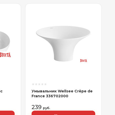
ic
Умывальник Wellsee Crêpe de
France 336702000
239
руб.