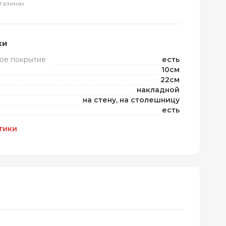
газинах
ки
ое покрытие
есть
10см
22см
накладной
на стену, на столешницу
есть
тики