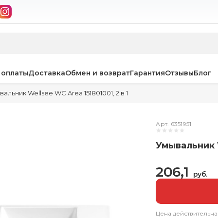
 оплаты
Доставка
Обмен и возврат
Гарантия
Отзывы
Блог
альник Wellsee WC Area 151801001, 2 в 1
Арт. 6351951
Умывальник W
206,1
руб.
Цена действительна