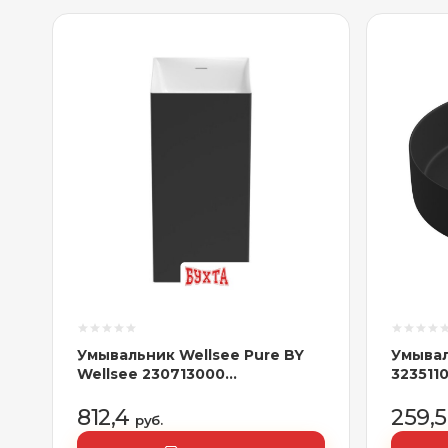
Умывальник Wellsee Pure BY
Умывал
Wellsee 230713000
323511
(отдельностоящий, без
отверстия под смеситель,
812,4
259,
руб.
матовый черный/глянцевый