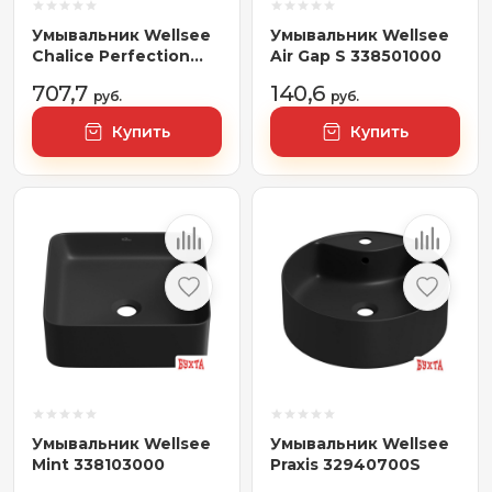
Умывальник Wellsee
Умывальник Wellsee
Chalice Perfection
Air Gap S 338501000
230626000
707,7
140,6
(отдельностоящий, с
руб.
руб.
отверстием под
Купить
Купить
смеситель, цвет
матовый белый
мрамор/глянцевый
белый)
Умывальник Wellsee
Умывальник Wellsee
Mint 338103000
Praxis 32940700S