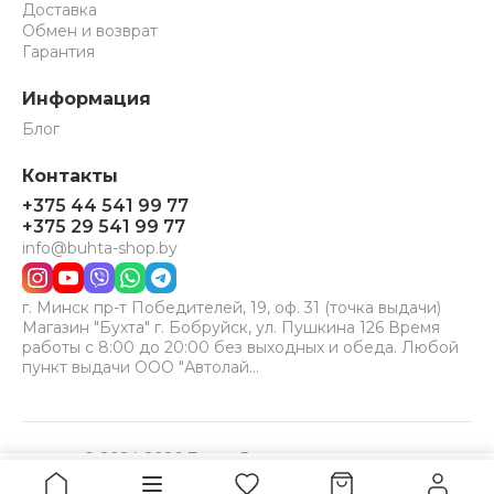
Доставка
Обмен и возврат
Гарантия
Информация
Блог
Контакты
+375 44 541 99 77
+375 29 541 99 77
info@buhta-shop.by
г. Минск пр-т Победителей, 19, оф. 31 (точка выдачи)
Магазин "Бухта" г. Бобруйск, ул. Пушкина 126 Время
работы с 8:00 до 20:00 без выходных и обеда. Любой
пункт выдачи ООО "Автолай…
© 2024-2026 Бухта. Все права защищены.
Принимаем к оплате:
VISA
MC
BELCARD
812,4
Купить
руб.