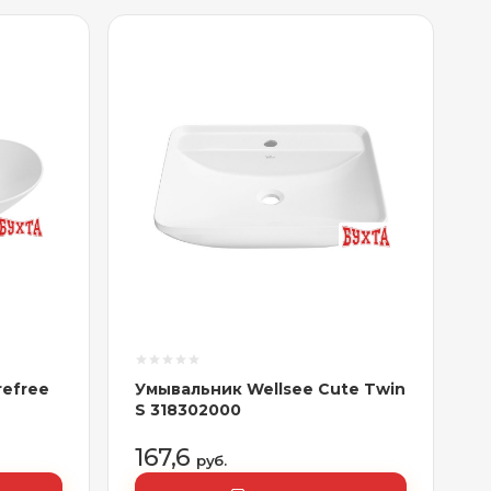
refree
Умывальник Wellsee Cute Twin
S 318302000
167,6
руб.