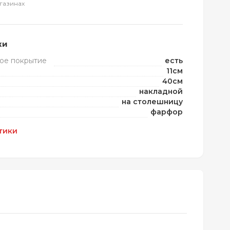
газинах
ки
ое покрытие
есть
11см
40см
накладной
на столешницу
фарфор
тики