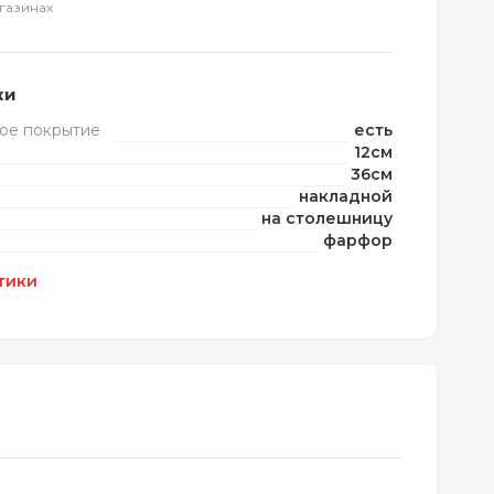
газинах
ки
ое покрытие
есть
12см
36см
накладной
на столешницу
фарфор
тики