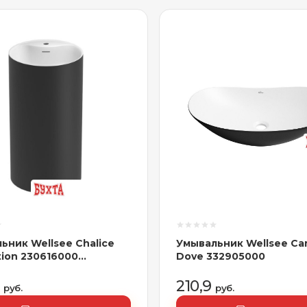
ьник Wellsee Chalice
Умывальник Wellsee Ca
tion 230616000
Dove 332905000
ьностоящий, с
тием под смеситель,
8
210,9
руб.
руб.
й черный/глянцевый