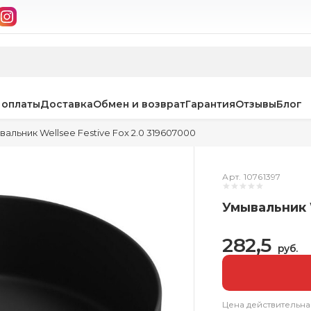
 оплаты
Доставка
Обмен и возврат
Гарантия
Отзывы
Блог
альник Wellsee Festive Fox 2.0 319607000
Арт. 10761397
Умывальник W
282,5
руб.
Цена действительна