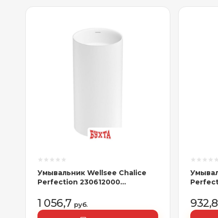
Умывальник Wellsee Chalice
Умывал
Perfection 230612000
Perfec
(отдельностоящий, без
(отдел
отверстия под смеситель,
отверс
1 056,7
932,
руб.
матовый белый)
матовы