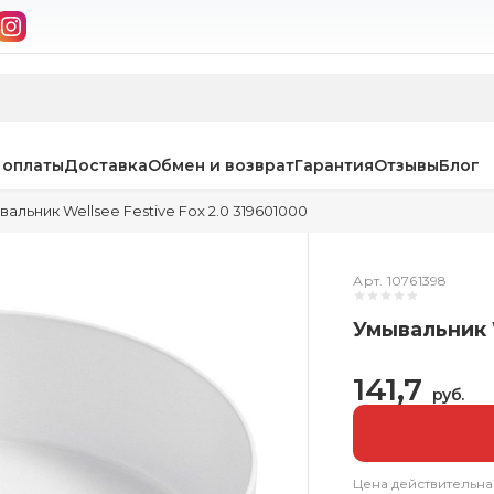
 оплаты
Доставка
Обмен и возврат
Гарантия
Отзывы
Блог
альник Wellsee Festive Fox 2.0 319601000
Арт. 10761398
Умывальник W
141,7
руб.
Цена действительна