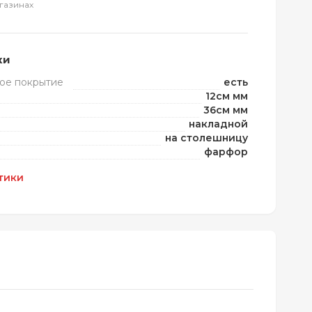
газинах
ки
ое покрытие
есть
12см мм
36см мм
накладной
на столешницу
фарфор
тики