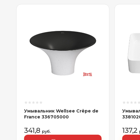
Умывальник Wellsee Crêpe de
Умывал
France 336705000
338102
341,8
137,2
руб.