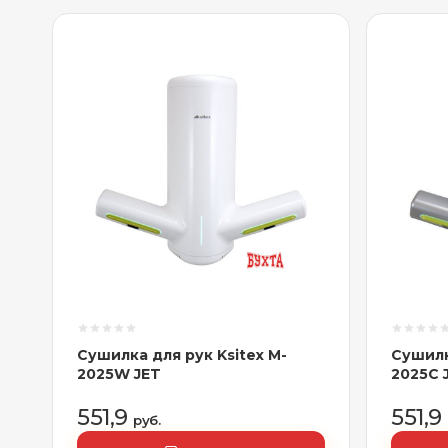
Сушилка для рук Ksitex M-
Сушилк
2025W JET
2025C 
551,9
551,9
руб.