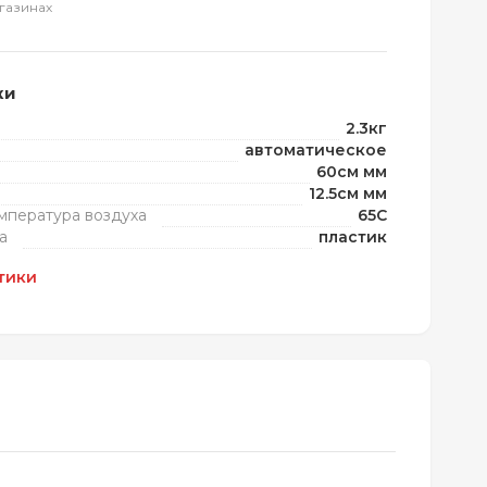
газинах
ки
2.3кг
автоматическое
60см мм
12.5см мм
мпература воздуха
65C
а
пластик
тики