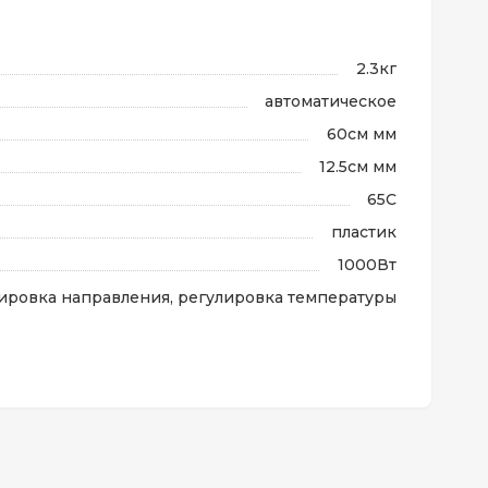
2.3кг
автоматическое
60см мм
12.5см мм
65C
пластик
1000Вт
ировка направления, регулировка температуры