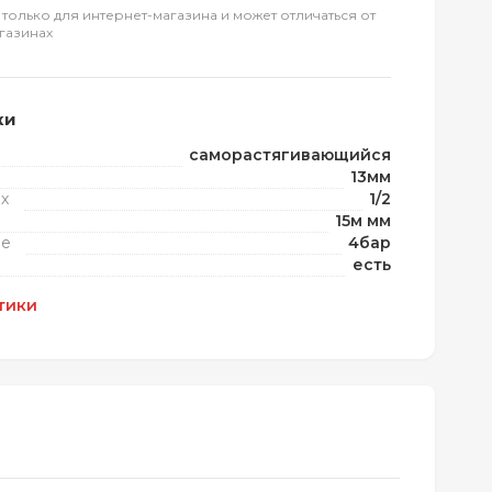
 только для интернет-магазина и может отличаться от
газинах
ки
саморастягивающийся
13мм
х
1/2
15м мм
ие
4бар
есть
тики