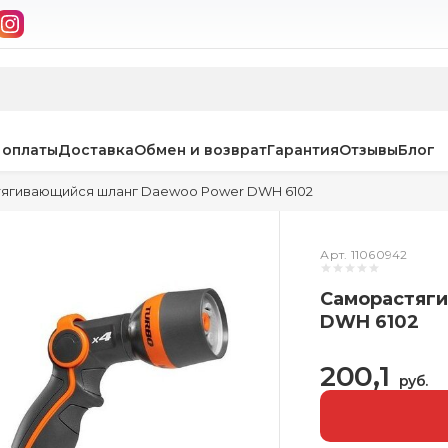
 оплаты
Доставка
Обмен и возврат
Гарантия
Отзывы
Блог
ягивающийся шланг Daewoo Power DWH 6102
Арт. 11060942
Саморастяг
DWH 6102
200,1
руб.