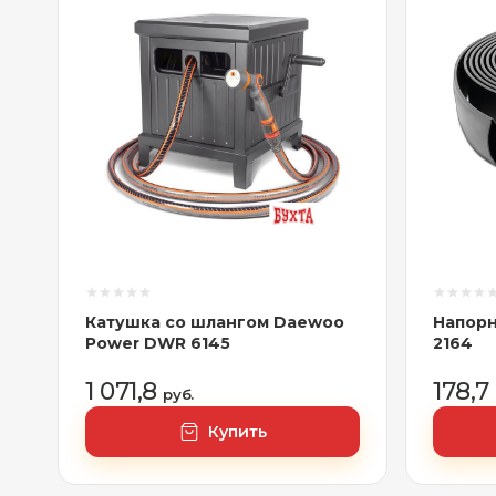
Катушка со шлангом Daewoo
Напор
Power DWR 6145
2164
1 071,8
178,7
руб.
Купить