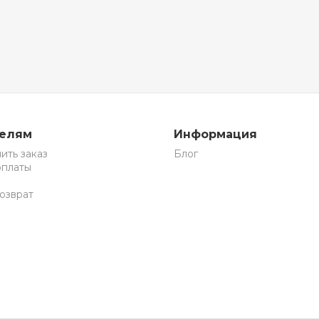
телям
Информация
ить заказ
Блог
оплаты
озврат