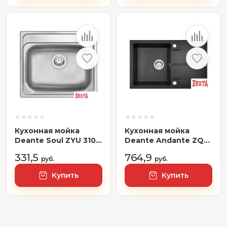
Кухонная мойка
Кухонная мойка
Deante Soul ZYU 3103
Deante Andante ZQN
(оформление)
G113 (графитовый
331,5
764,9
руб.
металлик)
руб.
Купить
Купить