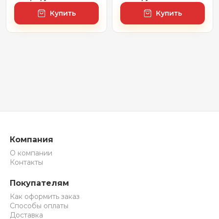
Rays' Spectrum
Rays' Spectrum
Купить
Купить
172200890, 75 х 50 см
172200950, 75 х 60 см
(с сенсором и
(с сенсором и
регулировкой
регулировкой
яркости освещения)
яркости освещения)
Компания
О компании
Контакты
Покупателям
Как оформить заказ
Способы оплаты
Доставка