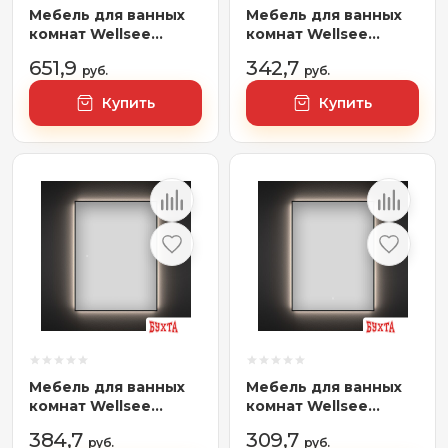
Мебель для ванных
Мебель для ванных
комнат Wellsee
комнат Wellsee
Тумба под
Зеркало с фоновой
651,9
342,7
умывальник 2 в 1 WC
руб.
LED-подсветкой 7
руб.
Area 221805001
Rays' Spectrum
Купить
Купить
(тумба/матовый
172200920, 55 х 80 см
зеленый, раковина/
(с сенсором и
глянцевый белый,
регулировкой
без ножек)
яркости освещения)
Мебель для ванных
Мебель для ванных
комнат Wellsee
комнат Wellsee
Зеркало с фоновой
Зеркало с фоновой
384,7
309,7
LED-подсветкой 7
руб.
LED-подсветкой 7
руб.