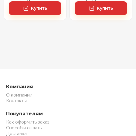
Rays' Spectrum
Rays' Spectrum
Купить
Купить
172201000, 70 х 90 см
172200820, 50 х 60 см
(с сенсором и
(с сенсором и
регулировкой
регулировкой
яркости освещения)
яркости освещения)
Компания
О компании
Контакты
Покупателям
Как оформить заказ
Способы оплаты
Доставка