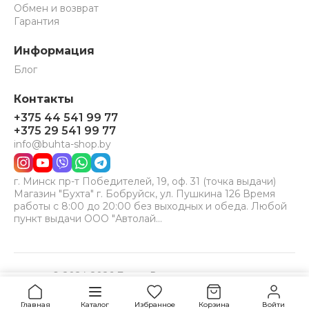
Обмен и возврат
Гарантия
Информация
Блог
Контакты
+375 44 541 99 77
+375 29 541 99 77
info@buhta-shop.by
г. Минск пр-т Победителей, 19, оф. 31 (точка выдачи)
Магазин "Бухта" г. Бобруйск, ул. Пушкина 126 Время
работы с 8:00 до 20:00 без выходных и обеда. Любой
пункт выдачи ООО "Автолай…
© 2024-2026 Бухта. Все права защищены.
Принимаем к оплате:
VISA
MC
BELCARD
329,9
Купить
руб.
Главная
Каталог
Избранное
Корзина
Войти