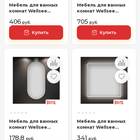
Мебель для ванных
Мебель для ванных
комнат Wellsee
комнат Wellsee
Зеркало с
Тумба под
406
705
фронтальной LED-
руб.
умывальник 2 в 1 WC
руб.
подсветкой 7 Rays'
Area 221802002
Купить
Купить
Spectrum 172201330,
(тумба/матовый
90 х 70 см (с
темно-серый,
сенсором и
раковина/глянцевый
регулировкой
белый, без ножек)
яркости освещения)
Мебель для ванных
Мебель для ванных
комнат Wellsee
комнат Wellsee
Зеркало 7 Rays'
Зеркало с
178,8
341
Spectrum 172201480,
руб.
фронтальной LED-
руб.