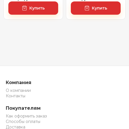
60 х 120 см
подсветкой 7 Rays'
Купить
Купить
Spectrum 172200410,
60 х 60 см (с
сенсором и
регулировкой
яркости освещения)
Компания
О компании
Контакты
Покупателям
Как оформить заказ
Способы оплаты
Доставка