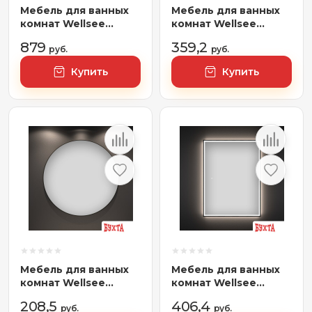
Мебель для ванных
Мебель для ванных
комнат Wellsee
комнат Wellsee
Genuine Tree
Зеркало с
879
359,2
162016000, 140 см
руб.
фронтальной LED-
руб.
(столешница)
подсветкой 7 Rays'
Купить
Купить
Spectrum 172201250,
80 х 55 см (с
сенсором и
регулировкой
яркости освещения)
Мебель для ванных
Мебель для ванных
комнат Wellsee
комнат Wellsee
Зеркало 7 Rays'
Зеркало с
208,5
406,4
Spectrum 172201760,
руб.
фронтальной LED-
руб.