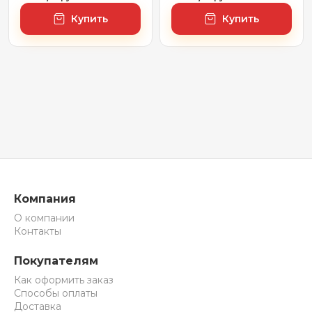
95 x 95 см
подсветкой 7 Rays'
Купить
Купить
Spectrum 172201320,
70 х 90 см (с
сенсором и
регулировкой
яркости освещения)
Компания
О компании
Контакты
Покупателям
Как оформить заказ
Способы оплаты
Доставка