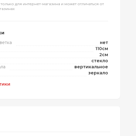
 только для интернет-магазина и может отличаться от
газинах
ки
ветка
нет
110см
2см
стекло
ала
вертикальное
зеркало
тики