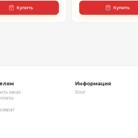
серый, раковина/
х 70 см (с сенсором и
вый белый, ножки/
регулировкой яркости
Купить
Купить
й черный)
освещения)
телям
Информация
ить заказ
Блог
оплаты
озврат