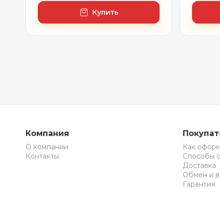
х 50 см (с сенсором и
темно-
регулировкой яркости
глянце
Купить
освещения)
матовы
Компания
Покупа
О компании
Как оформ
Контакты
Способы 
Доставка
Обмен и в
Гарантия