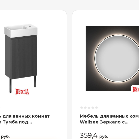
 для ванных комнат
Мебель для ванных ком
e Тумба под
Wellsee Зеркало с
ьник 3 в 1 WC Area
фронтальной LED-подс
005 (тумба/матовый
7 Rays' Spectrum 172200
7
359,4
руб.
руб.