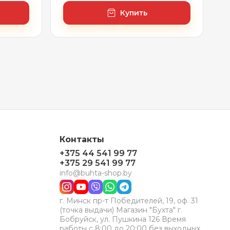
х 80 см (с сенсором и
регулировкой яркости
Купить
освещения)
Контакты
+375 44 541 99 77
+375 29 541 99 77
info@buhta-shop.by
г. Минск пр-т Победителей, 19, оф. 31
(точка выдачи) Магазин "Бухта" г.
Бобруйск, ул. Пушкина 126 Время
работы с 8:00 до 20:00 без выходных