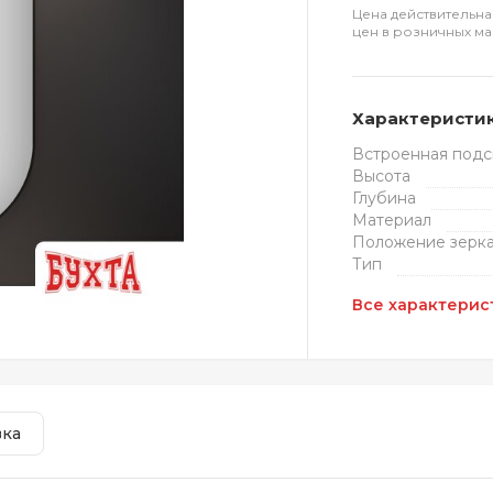
Цена действительна
цен в розничных ма
Характеристи
Встроенная подс
Высота
Глубина
Материал
Положение зерк
Тип
Все характерис
вка