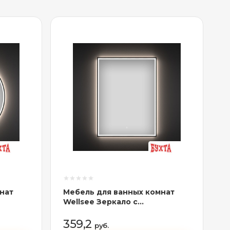
нат
Мебель для ванных комнат
Wellsee Зеркало с
веткой
фронтальной LED-подсветкой
220, 70
7 Rays' Spectrum 172201240, 55
359,2
руб.