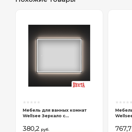
Мебель для ванных комнат
Мебель
Wellsee Зеркало с
Wellse
фронтальной LED-подсветкой
умывал
7 Rays' Spectrum 172201150, 60
221802
380,2
767,
руб.