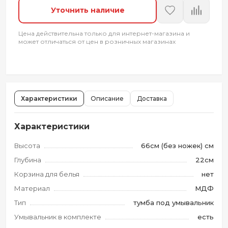
Уточнить наличие
Цена действительна только для интернет-магазина и
может отличаться от цен в розничных магазинах
Характеристики
Описание
Доставка
Характеристики
Высота
66см (без ножек) см
Глубина
22см
Корзина для белья
нет
Материал
МДФ
Тип
тумба под умывальник
Умывальник в комплекте
есть