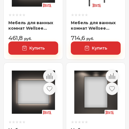
Мебель для ванных
Мебель для ванных
комнат Wellsee
комнат Wellsee
Зеркало с фоновой
Тумба под
461,8
714,6
LED-подсветкой 7
руб.
умывальник 3 в 1 WC
руб.
Rays' Spectrum
Area 221805005
Купить
Купить
172201090, 120 х 80 см
(тумба/матовый
(с сенсором и
зеленый, раковина/
регулировкой
глянцевый белый,
яркости освещения)
ножки/матовый
черный)