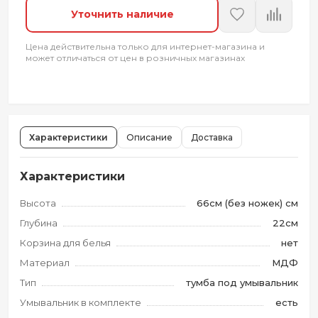
Уточнить наличие
Цена действительна только для интернет-магазина и
может отличаться от цен в розничных магазинах
Характеристики
Описание
Доставка
Характеристики
Высота
66см (без ножек) см
Глубина
22см
Корзина для белья
нет
Материал
МДФ
Тип
тумба под умывальник
Умывальник в комплекте
есть