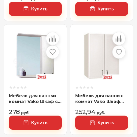
Купить
Купить
Мебель для ванных
Мебель для ванных
комнат Vako Шкаф с
комнат Vako Шкаф
зеркалом Бант 55
ПШ 60x80 10150
278
252,94
16501
руб.
руб.
Купить
Купить