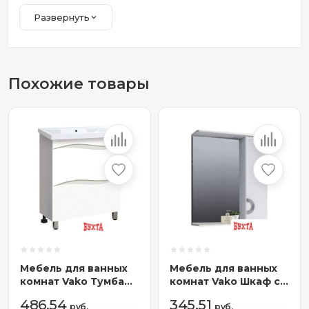
Развернуть
Похожие товары
Мебель для ванных
Мебель для ванных
комнат Vako Тумба
комнат Vako Шкаф с
под умывальник Аква
зеркалом Вероника
486,54
345,51
Como 70 18187
руб.
60 17667
руб.