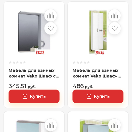
Мебель для ванных
Мебель для ванных
комнат Vako Шкаф с
комнат Vako Шкаф-
зеркалом Вероника
пенал Ника 54
345,51
486
60 17667
руб.
(белый)
руб.
Купить
Купить