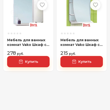
Мебель для ванных
Мебель для ванных
комнат Vako Шкаф с
комнат Vako Шкаф с
зеркалом Бант 55
зеркалом Парус 55
278
215
16501
руб.
(правый)
руб.
Купить
Купить