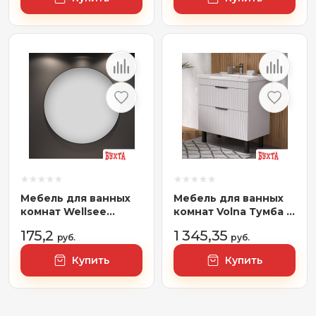
Мебель для ванных
Мебель для ванных
комнат Wellsee
комнат Volna Тумба с
Зеркало 7 Rays'
умывальником Lotty
175,2
1 345,35
Spectrum 172200070,
руб.
80.2Y Миранда +
руб.
85 х 85 см
Миранда 80
Купить
Купить
(напольная)