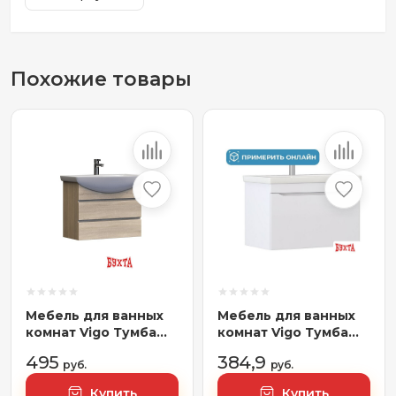
Похожие товары
Мебель для ванных
Мебель для ванных
комнат Vigo Тумба
комнат Vigo Тумба
Wing 600-0-2
под умывальник
495
384,9
(Балтика) подвесная
руб.
Grani 800-0-1 Como
руб.
дуб сонома
навесная
Купить
Купить