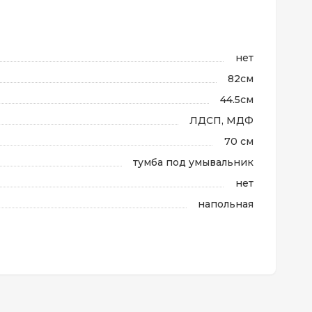
нет
82см
44.5см
ЛДСП, МДФ
70 см
тумба под умывальник
нет
напольная