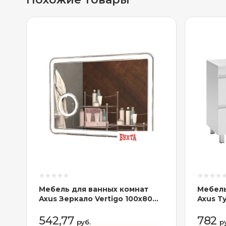
Мебель для ванных комнат
Мебель
Axus Зеркало Vertigo 100x80
Axus Т
Стандарт
Соло 1
542,77
782
руб.
р