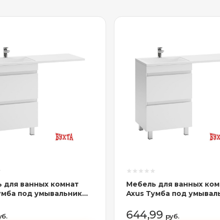
 для ванных комнат
Мебель для ванных ком
умба под умывальник
Axus Тумба под умывал
40
Соло 110
644,99
уб.
руб.