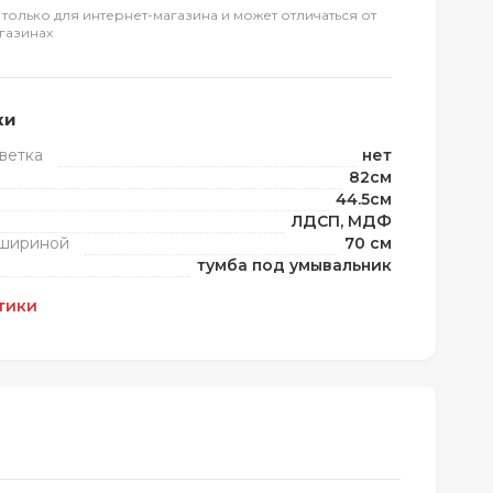
 только для интернет-магазина и может отличаться от
газинах
ки
ветка
нет
82см
44.5см
ЛДСП, МДФ
 шириной
70 см
тумба под умывальник
тики