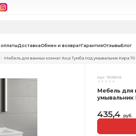
 оплаты
Доставка
Обмен и возврат
Гарантия
Отзывы
Блог
Мебель для ванных комнат Axus Тумба под умывальник Кира 70 
Арт. 11938916
Мебель для 
умывальник 
435,4
руб.