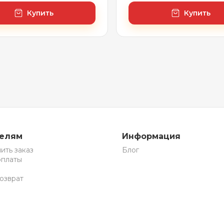
Купить
Купить
телям
Информация
ить заказ
Блог
оплаты
озврат