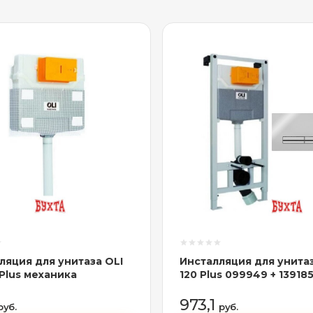
ляция для унитаза OLI
Инсталляция для унитаз
 Plus механика
120 Plus 099949 + 13918
(глянцевый хром)
973,1
руб.
руб.