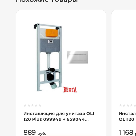
Инсталляция для унитаза OLI
Инстал
120 Plus 099949 + 659044
OLI120
(хром)
889
1 168
руб.