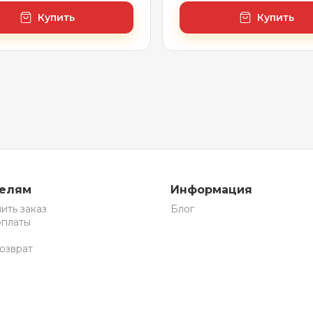
Купить
Купить
телям
Информация
ить заказ
Блог
оплаты
озврат