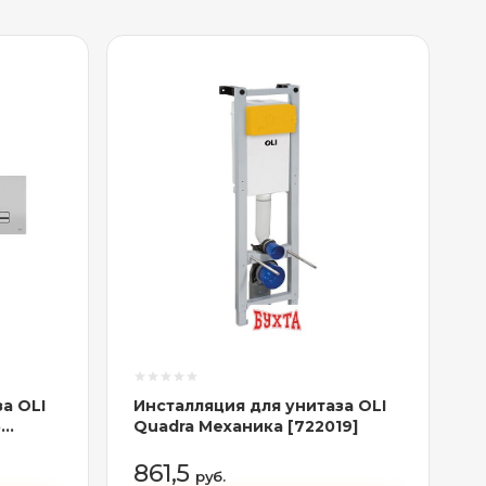
а OLI
Инсталляция для унитаза OLI
5
Quadra Механика [722019]
861,5
руб.