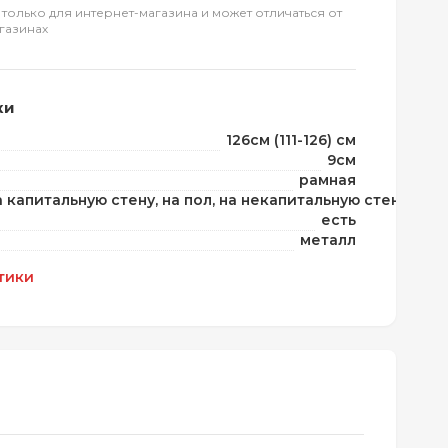
 только для интернет-магазина и может отличаться от
газинах
ки
126см (111-126) см
9см
рамная
а капитальную стену, на пол, на некапитальную стену
есть
металл
тики