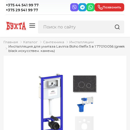
·
+375 44 541 99 77
Позвонить
+375 29 541 99 77
Главная
Каталог
Сантехника
Инсталляции
Инсталляция для унитаза Lavinia Boho Relfix 5 в 1 77010056 (greek
black искусствен. камень)