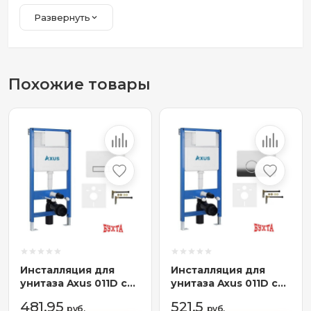
Развернуть
Похожие товары
Инсталляция для
Инсталляция для
унитаза Axus 011D с
унитаза Axus 011D с
кнопкой 097HDW
кнопкой 097EC
481,95
521,5
руб.
руб.