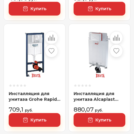
Купить
Купить
Инсталляция для
Инсталляция для
унитаза Grohe Rapid
унитаза Alcaplast
SL [38772001]
AM100/1000
709,1
880,07
руб.
Alcamodul
руб.
Купить
Купить