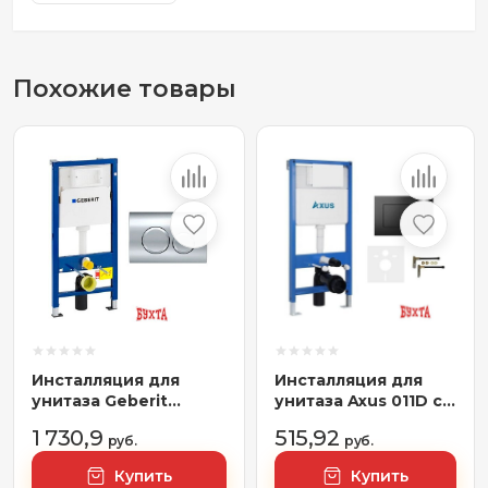
Похожие товары
Инсталляция для
Инсталляция для
унитаза Geberit
унитаза Axus 011D с
DuoFix Delta20
кнопкой 097JB
1 730,9
515,92
458.103.00.1+115.127.21.1
руб.
руб.
Купить
Купить