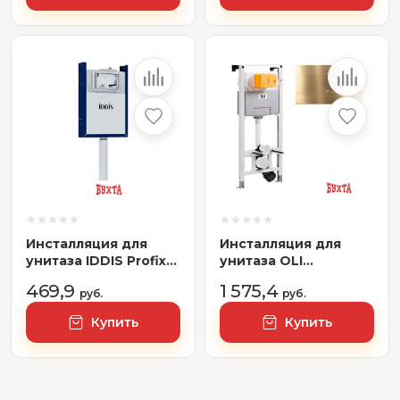
Инсталляция для
Инсталляция для
унитаза IDDIS Profix
унитаза OLI
PRO000Ci32
885052+888565
469,9
1 575,4
руб.
(золото)
руб.
Купить
Купить