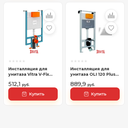
Инсталляция для
Инсталляция для
унитаза Vitra V-Fix
унитаза OLI 120 Plus
Core 738-5800-01
099949 + 659044
512,1
889,9
руб.
(хром)
руб.
Купить
Купить