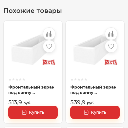
Похожие товары
Фронтальный экран
Фронтальный экран
под ванну
под ванну
VagnerPlast 150
VagnerPlast 175
513,9
539,9
VPPA15001FP2-04
руб.
VPPA17502FP2-04
руб.
Купить
Купить