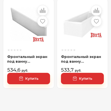
Фронтальный экран
Фронтальный экран
под ванну
под ванну
VagnerPlast 160 см
VagnerPlast 170
534,6
533,7
VPPA16002FP2-04
руб.
VPPA17002FP2-04
руб.
Купить
Купить