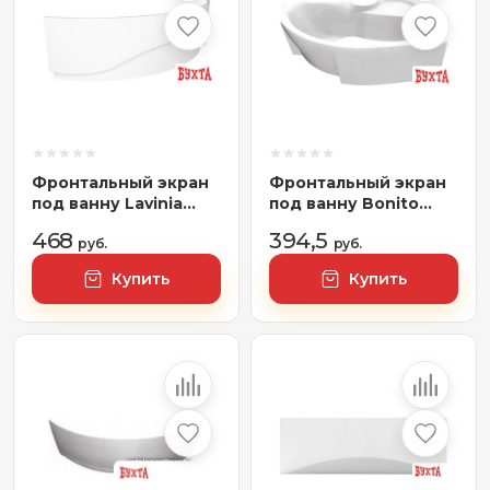
Фронтальный экран
Фронтальный экран
под ванну Lavinia
под ванну Bonito
Boho Complement
Home Arizona 150 R
468
394,5
37540021
руб.
руб.
Купить
Купить