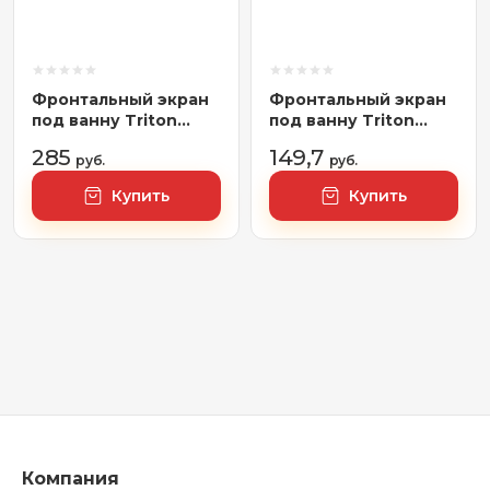
Фронтальный экран
Фронтальный экран
под ванну Triton
под ванну Triton
Троя 150
Gamma / Стандарт /
285
149,7
руб.
Ультра / Европа 170
руб.
Купить
Купить
Компания